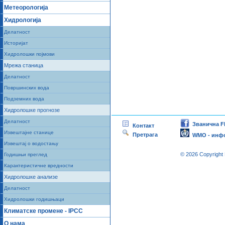
Метеорологија
Хидрологија
Делатност
Историјат
Хидролошки појмови
Мрежа станица
Делатност
Површинских вода
Подземних вода
Хидролошке прогнозе
Делатност
Званична Fb
Контакт
Извештајне станице
Претрага
WMO - инфор
Извештај о водостању
© 2026 Copyright
Годишњи преглед
Карактеристичне вредности
Хидролошке анализе
Делатност
Хидролошки годишњаци
Климатске промене - IPCC
О нама