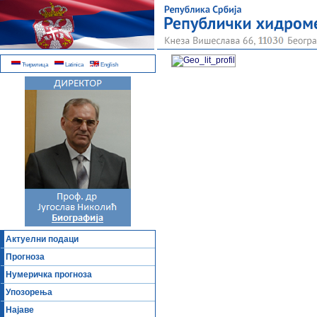
Ћирилица
Latinica
English
Актуелни подаци
Прогноза
Нумеричка прогноза
Упозорења
Најаве